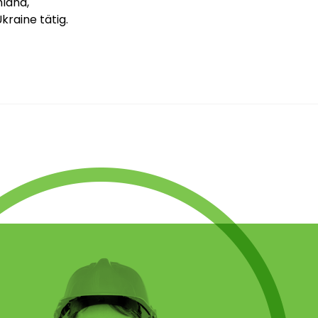
hland,
kraine tätig.