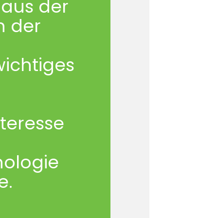
 aus der
n der
ichtiges
teresse
nologie
e.