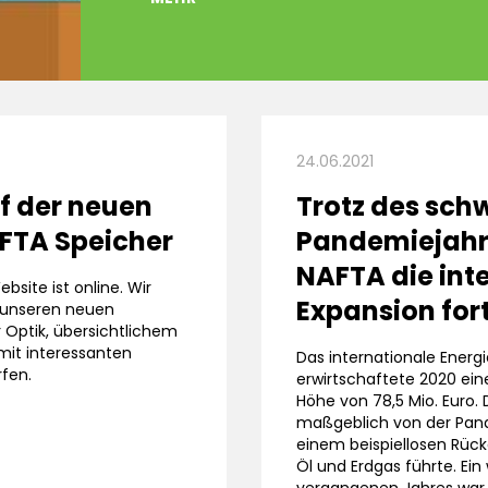
24.06.2021
f der neuen
Trotz des sch
FTA Speicher
Pandemiejahr
NAFTA die int
bsite ist online. Wir
Expansion for
 unseren neuen
r Optik, übersichtlichem
mit interessanten
Das internationale Ener
rfen.
erwirtschaftete 2020 ei
Höhe von 78,5 Mio. Euro.
maßgeblich von der Pand
einem beispiellosen Rüc
Öl und Erdgas führte. Ein