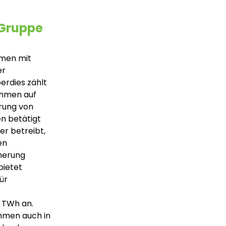
-Gruppe
hmen mit
er
erdies zählt
ehmen auf
rung von
n betätigt
er betreibt,
en
cherung
bietet
ür
 TWh an.
ehmen auch in